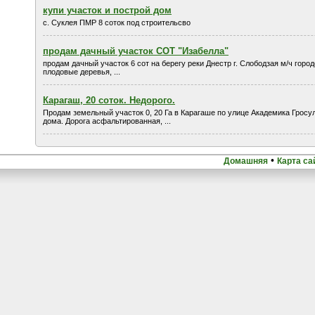
купи участок и построй дом
с. Суклея ПМР 8 соток под строительсво
продам дачный участок СОТ "Изабелла"
продам дачный участок 6 сот на берегу реки Днестр г. Слободзая м/ч город
плодовые деревья, ...
Карагаш, 20 соток. Недорого.
Продам земельный участок 0, 20 Га в Карагаше по улице Академика Гросу
дома. Дорога асфальтированная, ...
•
Домашняя
Карта са