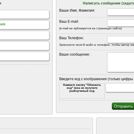
я
Написать сообщение (задать
Ваше Имя, Фамилия:
Ваш E-mail:
ния
(e-mail не публикуется на страницах сайта)
Ваш Телефон:
Заполните поля Е-мэйл и телефон, чтобы автор им
Ваше сообщение:
Введите код с изображения (только цифры 
Нажмите кнопку "Обновить
код" пока не получите
разборчивый код