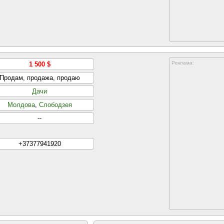
Реклама:
1 500 $
Продам, продажа, продаю
Дачи
Молдова
,
Слободзея
--
+37377941920