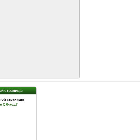
ой страницы
ое QR-код?