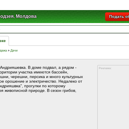
одзея, Молдова
Подать о
вке
дажа
»
Дачи
-Андрияшевка. В доме подвал, а рядом -
Реклама:
ерритории участка имеются бассейн,
ишни, черешни, персика и много культурных
ое орошение и электричество. Недалеко от
ндрияшвка", прогулки по которому
ря живописной природе. В сезон грибов,