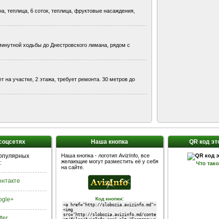
на, теплица, 6 соток, теплица, фруктовые насаждения,
минутной ходьбы до Днестровского лимана, рядом с
т на участке, 2 этажа, требует ремонта. 30 метров до
 соцсетях
Наша кнопка
QR код эт
популярных
Наша кнопка - логотип AvizInfo, все
желающие могут разместить её у себя
:
Что так
на сайте.
Контакте
:
ogle+
Код кнопки
tter