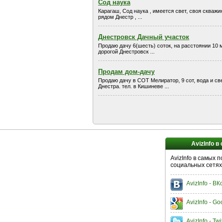
Сод наука
Карагаш, Сод наука , имеется свет, своя скважи
рядом Днестр , ...
Днестровск Дачный участок
Продаю дачу 6(шесть) соток, на расстоянии 10 
дорогой Днестровск ...
Продам дом-дачу
Продаю дачу в СОТ Мелиратор, 9 сот, вода и све
Днестра. тел. в Кишиневе ...
AvizInfo в
AvizInfo в самых 
социальных сетях
AvizInfo - В
AvizInfo - Go
AvizInfo - Twi