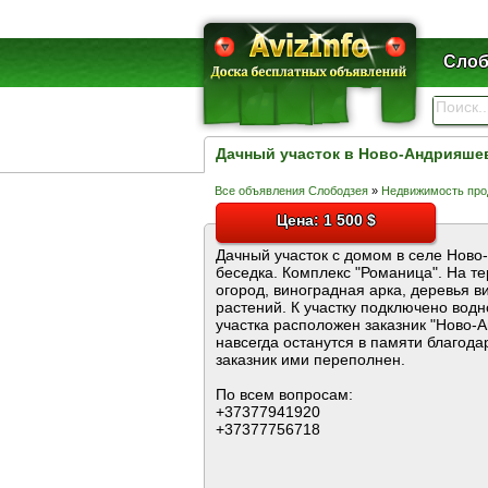
Слоб
Дачный участок в Ново-Андрияше
Все объявления Слободзея
»
Недвижимость про
Цена: 1 500 $
Дачный участок с домом в селе Ново
беседка. Комплекс "Романица". На т
огород, виноградная арка, деревья в
растений. К участку подключено водн
участка расположен заказник "Ново-А
навсегда останутся в памяти благода
заказник ими переполнен.
По всем вопросам:
+37377941920
+37377756718